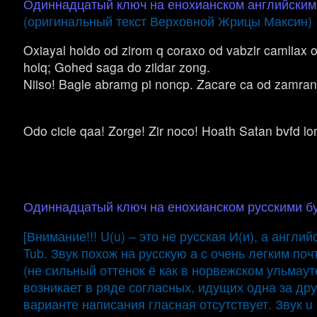
Одиннадцатый ключ на енохианском английским
(оригинальный текст Верховной Жрицы Максин)
Oxiayal holdo od zirom q coraxo od vabzir camliax 
holq; Gohed saga do zildar zong.
Niiso! Bagle abramg pi noncp. Zacare ca od zamran
Odo cicle qaa! Zorge! Zir noco! Hoath Satan bvfd l
Одиннадцатый ключ на енохианском русскими б
[Внимание!!! U(u) – это не русская И(и), а англий
Tub. Звук похож на русскую а с очень легким по
(не сильный оттенок ё как в норвежском ульмауте
возникает в ряде согласных, идущих одна за др
варианте написания гласная отсутствует. Звук 