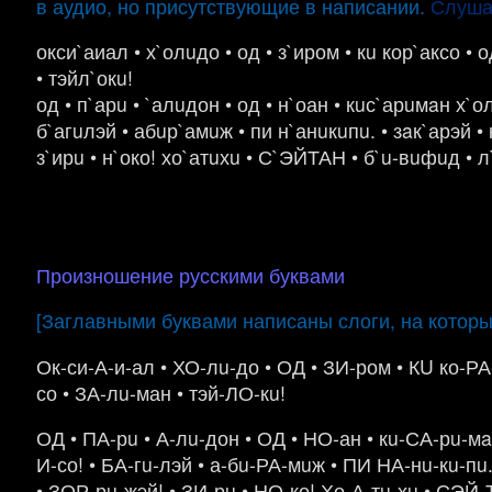
в аудио, но присутствующие в написании.
Слуша
окси`аиал • х`олuдо • од • з`иром • кu кор`аксо • 
• тэйл`окu!
од • п`арu • `алuдон • од • н`оан • кuс`арuмaн х`олu
б`агuлэй • абuр`амuж • пи н`анuкuпu. • зaк`арэй • к
з`ирu • н`око! хо`атuхu • С`ЭЙТАН • б`u-вuфuд • 
Произношение русскими буквами
[Заглавными буквами написаны слоги, на котор
Ок-си-А-и-ал • ХО-лu-до • ОД • ЗИ-ром • КU ко-РА
со • ЗА-лu-ман • тэй-ЛО-кu!
ОД • ПА-рu • А-лu-дон • ОД • НО-ан • кu-СА-рu-мa
И-со! • БА-гu-лэй • а-бu-РА-мuж • ПИ НА-нu-кu-пu.
• ЗОР-рu-жэй! • ЗИ-рu • НО-ко! Хо-А-тu-хu • СЭЙ