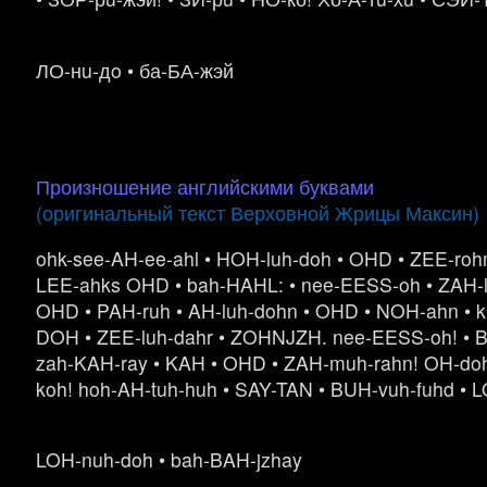
ЛО-нu-дo • ба-БА-жэй
Произношение английскими буквами
(оригинальный текст Верховной Жрицы Максин)
ohk-see-AH-ee-ahl • HOH-luh-doh • OHD • ZEE-ro
LEE-ahks OHD • bah-HAHL: • nee-EESS-oh • ZAH-l
OHD • PAH-ruh • AH-luh-dohn • OHD • NOH-ahn • 
DOH • ZEE-luh-dahr • ZOHNJZH. nee-EESS-oh! • B
zah-KAH-ray • KAH • OHD • ZAH-muh-rahn! OH-doh 
koh! hoh-AH-tuh-huh • SAY-TAN • BUH-vuh-fuhd • 
LOH-nuh-doh • bah-BAH-jzhay